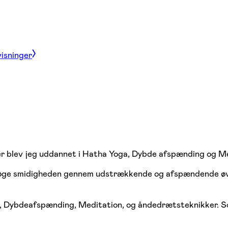
visninger
Her blev jeg uddannet i Hatha Yoga, Dybde afspænding og M
g øge smidigheden gennem udstrækkende og afspændende øvel
on, Dybdeafspænding, Meditation, og åndedrætsteknikker. S