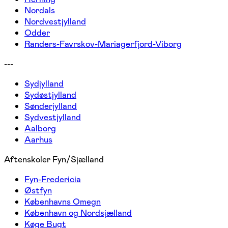
Nordals
Nordvestjylland
Odder
Randers-Favrskov-Mariagerfjord-Viborg
---
Sydjylland
Sydøstjylland
Sønderjylland
Sydvestjylland
Aalborg
Aarhus
Aftenskoler Fyn/Sjælland
Fyn-Fredericia
Østfyn
Københavns Omegn
København og Nordsjælland
Køge Bugt