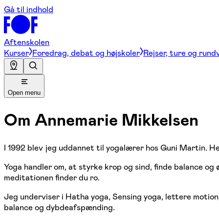
Gå til indhold
Aftenskolen
Kurser
Foredrag, debat og højskoler
Rejser, ture og rund
Open menu
Om
Annemarie Mikkelsen
I 1992 blev jeg uddannet til yogalærer hos Guni Martin. 
Yoga handler om, at styrke krop og sind, finde balance o
meditationen finder du ro.
Jeg underviser i Hatha yoga, Sensing yoga, lettere moti
balance og dybdeafspænding.