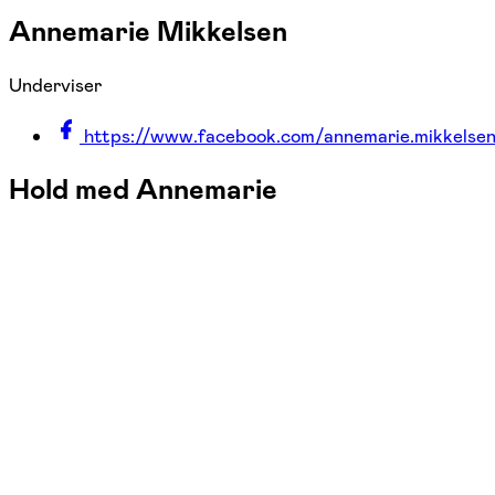
Annemarie Mikkelsen
Underviser
https://www.facebook.com/annemarie.mikkelsen
Hold med Annemarie
FOF Københavns Omegn
Se hold
Styrketræning med fokus på osteop
ons. 14:00 - 15:10