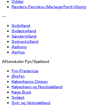
Odder
Randers-Favrskov-Mariagerfjord-Viborg
---
Sydjylland
Sydøstjylland
Sønderjylland
Sydvestjylland
Aalborg
Aarhus
Aftenskoler Fyn/Sjælland
Fyn-Fredericia
Østfyn
Københavns Omegn
København og Nordsjælland
Køge Bugt
Sydøst
Syd- og Vestsjælland