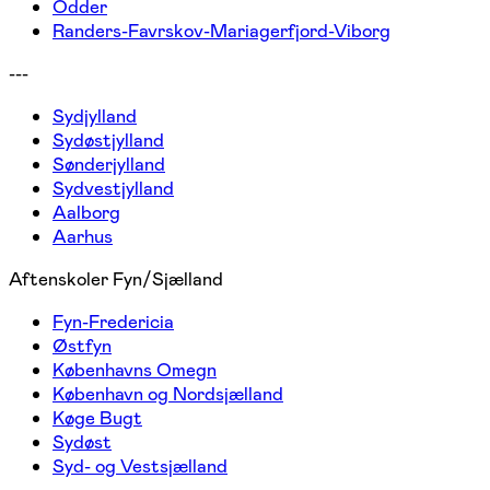
Odder
Randers-Favrskov-Mariagerfjord-Viborg
---
Sydjylland
Sydøstjylland
Sønderjylland
Sydvestjylland
Aalborg
Aarhus
Aftenskoler Fyn/Sjælland
Fyn-Fredericia
Østfyn
Københavns Omegn
København og Nordsjælland
Køge Bugt
Sydøst
Syd- og Vestsjælland