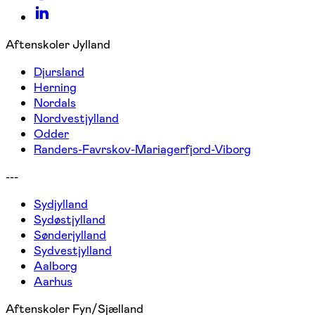
Aftenskoler Jylland
Djursland
Herning
Nordals
Nordvestjylland
Odder
Randers-Favrskov-Mariagerfjord-Viborg
---
Sydjylland
Sydøstjylland
Sønderjylland
Sydvestjylland
Aalborg
Aarhus
Aftenskoler Fyn/Sjælland