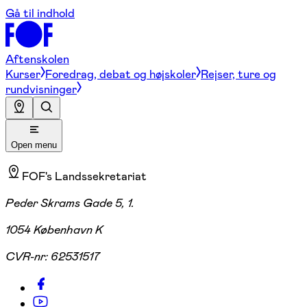
Gå til indhold
Aftenskolen
Kurser
Foredrag, debat og højskoler
Rejser, ture og
rundvisninger
Open menu
FOF's Landssekretariat
Peder Skrams Gade 5, 1.
1054 København K
CVR-nr:
62531517