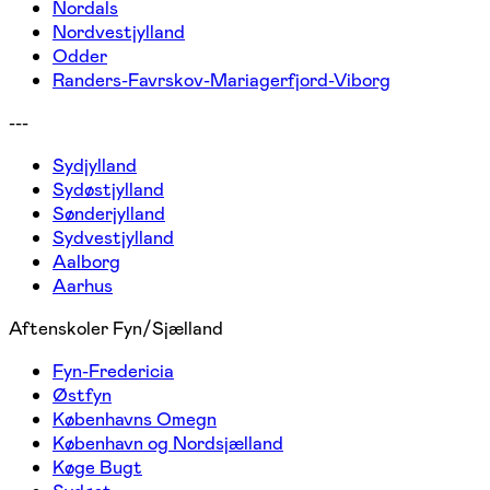
Nordals
Nordvestjylland
Odder
Randers-Favrskov-Mariagerfjord-Viborg
---
Sydjylland
Sydøstjylland
Sønderjylland
Sydvestjylland
Aalborg
Aarhus
Aftenskoler Fyn/Sjælland
Fyn-Fredericia
Østfyn
Københavns Omegn
København og Nordsjælland
Køge Bugt