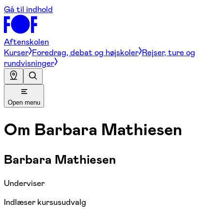
Gå til indhold
Aftenskolen
Kurser
Foredrag, debat og højskoler
Rejser, ture og
rundvisninger
Open menu
Om
Barbara Mathiesen
Barbara Mathiesen
Underviser
Indlæser kursusudvalg