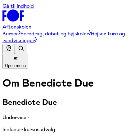
Gå til indhold
Aftenskolen
Kurser
Foredrag, debat og højskoler
Rejser, ture og
rundvisninger
Open menu
Om
Benedicte Due
Benedicte Due
Underviser
Indlæser kursusudvalg