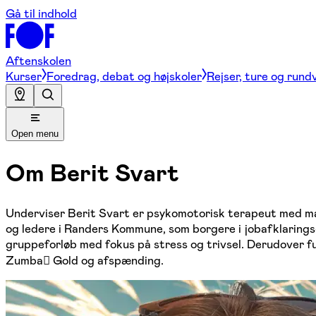
Gå til indhold
Aftenskolen
Kurser
Foredrag, debat og højskoler
Rejser, ture og rund
Open menu
Om
Berit Svart
Underviser Berit Svart er psykomotorisk terapeut med ma
og ledere i Randers Kommune, som borgere i jobafklarings
gruppeforløb med fokus på stress og trivsel. Derudover
Zumba Gold og afspænding.