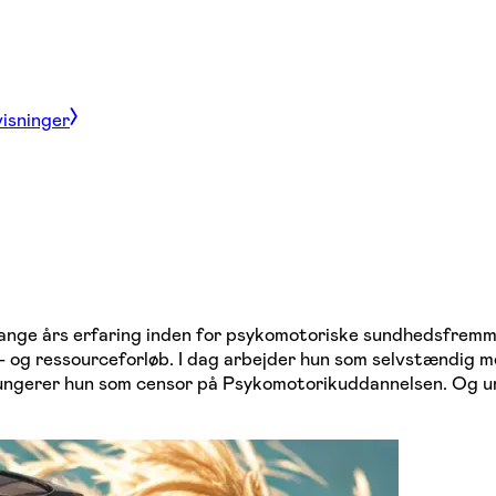
visninger
nge års erfaring inden for psykomotoriske sundhedsfremmef
- og ressourceforløb. I dag arbejder hun som selvstændig m
 fungerer hun som censor på Psykomotorikuddannelsen. Og 