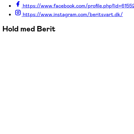
https://www.facebook.com/profile.php?id=615
https://www.instagram.com/beritsvart.dk/
Hold med Berit
FOF Randers-Favrskov-Mariagerfjord-Viborg
Se hold
Zumba Gold og afspænding
ons. 16:20 - 17:50
Start 02/09
Rosenlund, Niels Ebbesens Gade, Randers C