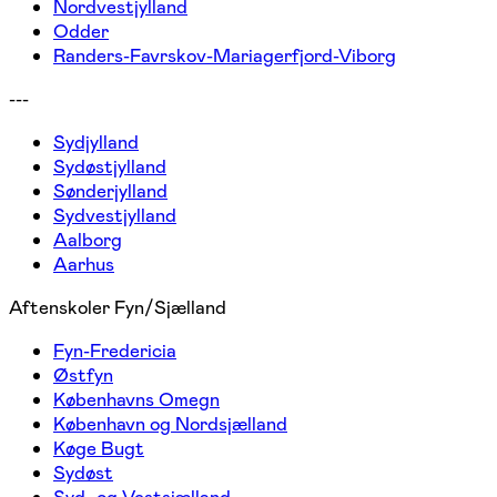
Nordvestjylland
Odder
Randers-Favrskov-Mariagerfjord-Viborg
---
Sydjylland
Sydøstjylland
Sønderjylland
Sydvestjylland
Aalborg
Aarhus
Aftenskoler Fyn/Sjælland
Fyn-Fredericia
Østfyn
Københavns Omegn
København og Nordsjælland
Køge Bugt
Sydøst