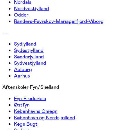
Nordals
Nordvestjylland
Odder
Randers-Favrskov-Mariagerfjord-Viborg
---
Sydjylland
Sydøstjylland
Sønderjylland
Sydvestjylland
Aalborg
Aarhus
Aftenskoler Fyn/Sjælland
Fyn-Fredericia
Østfyn
Københavns Omegn
København og Nordsjælland
Køge Bugt