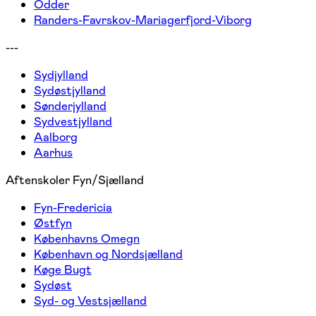
Odder
Randers-Favrskov-Mariagerfjord-Viborg
---
Sydjylland
Sydøstjylland
Sønderjylland
Sydvestjylland
Aalborg
Aarhus
Aftenskoler Fyn/Sjælland
Fyn-Fredericia
Østfyn
Københavns Omegn
København og Nordsjælland
Køge Bugt
Sydøst
Syd- og Vestsjælland