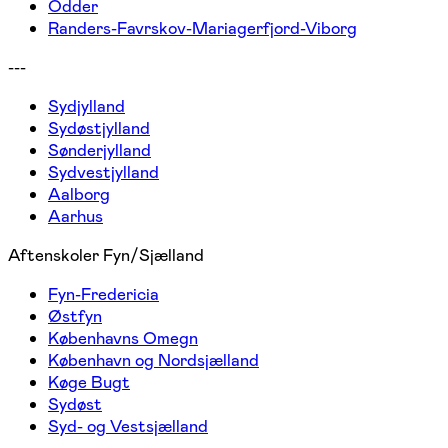
Odder
Randers-Favrskov-Mariagerfjord-Viborg
---
Sydjylland
Sydøstjylland
Sønderjylland
Sydvestjylland
Aalborg
Aarhus
Aftenskoler Fyn/Sjælland
Fyn-Fredericia
Østfyn
Københavns Omegn
København og Nordsjælland
Køge Bugt
Sydøst
Syd- og Vestsjælland