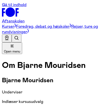
Gå til indhold
Aftenskolen
Kurser
Foredrag, debat og højskoler
Rejser, ture og
rundvisninger
Open menu
Om
Bjarne Mouridsen
Bjarne Mouridsen
Underviser
Indlæser kursusudvalg