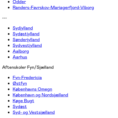
Odder
Randers-Favrskov-Mariagerfjord-Viborg
---
Sydjylland
Sydøstjylland
Sønderjylland
Sydvestjylland
Aalborg
Aarhus
Aftenskoler Fyn/Sjælland
Fyn-Fredericia
Østfyn
Københavns Omegn
København og Nordsjælland
Køge Bugt
Sydøst
Syd- og Vestsjælland