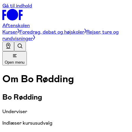
Gå til indhold
Aftenskolen
Kurser
Foredrag, debat og højskoler
Rejser, ture og
rundvisninger
Open menu
Om
Bo Rødding
Bo Rødding
Underviser
Indlæser kursusudvalg