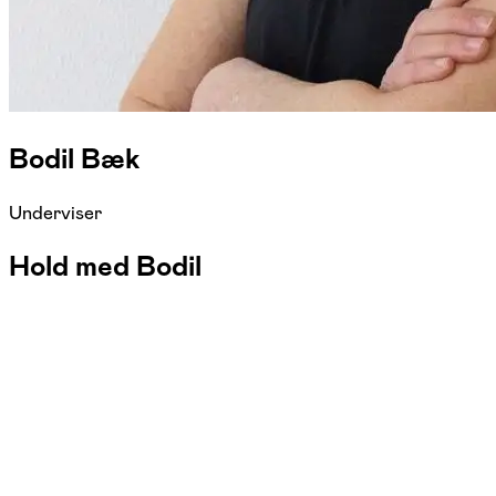
Bodil Bæk
Underviser
Hold med Bodil
FOF Fyn-Fredericia
Se hold