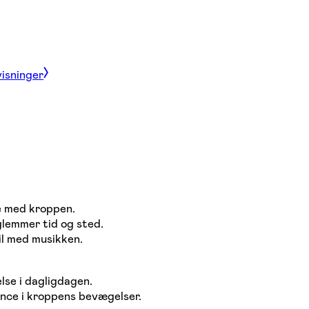
visninger
de med kroppen.
 glemmer tid og sted.
il med musikken.
se i dagligdagen.
nce i kroppens bevægelser.