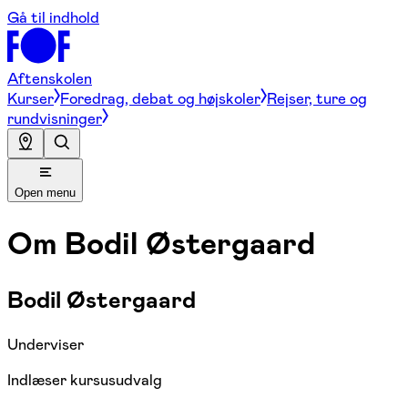
Gå til indhold
Aftenskolen
Kurser
Foredrag, debat og højskoler
Rejser, ture og
rundvisninger
Open menu
Om
Bodil Østergaard
Bodil Østergaard
Underviser
Indlæser kursusudvalg