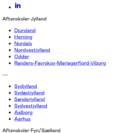
Aftenskoler Jylland
Djursland
Herning
Nordals
Nordvestjylland
Odder
Randers-Favrskov-Mariagerfjord-Viborg
---
Sydjylland
Sydøstjylland
Sønderjylland
Sydvestjylland
Aalborg
Aarhus
Aftenskoler Fyn/Sjælland