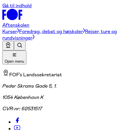
Gå til indhold
Aftenskolen
Kurser
Foredrag, debat og højskoler
Rejser, ture og
rundvisninger
Open menu
FOF's Landssekretariat
Peder Skrams Gade 5, 1.
1054 København K
CVR-nr:
62531517