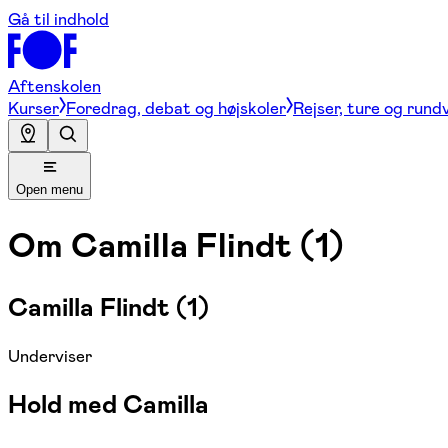
Gå til indhold
Aftenskolen
Kurser
Foredrag, debat og højskoler
Rejser, ture og rund
Open menu
Om
Camilla Flindt (1)
Camilla Flindt (1)
Underviser
Hold med Camilla