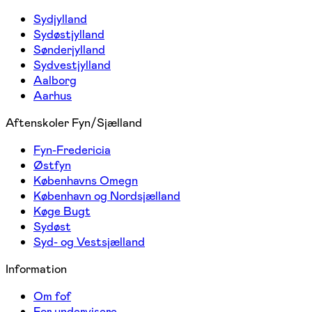
Sydjylland
Sydøstjylland
Sønderjylland
Sydvestjylland
Aalborg
Aarhus
Aftenskoler Fyn/Sjælland
Fyn-Fredericia
Østfyn
Københavns Omegn
København og Nordsjælland
Køge Bugt
Sydøst
Syd- og Vestsjælland
Information
Om fof
For undervisere