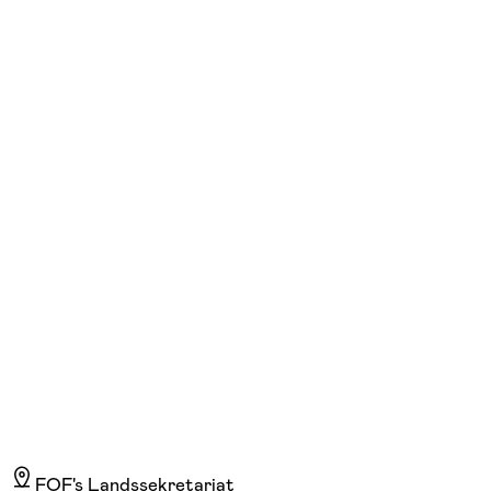
FOF Randers-Favrskov-Mariagerfjord-Viborg
Se hold
Klaver i Favrskov
ons. 18:15 - 19:00
Start 19/08
Østervangskolen, Hadsten, Hadsten
1.920,00 kr.
FOF's Landssekretariat