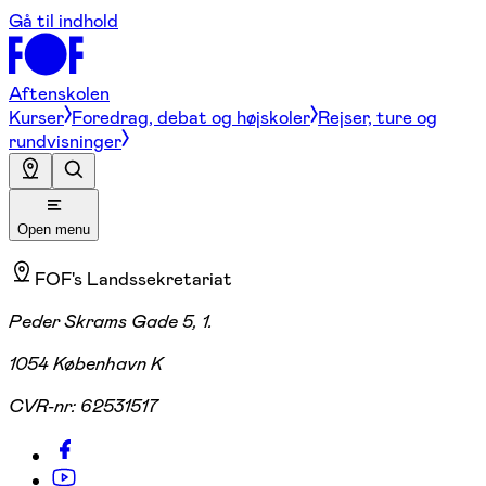
Gå til indhold
Aftenskolen
Kurser
Foredrag, debat og højskoler
Rejser, ture og
rundvisninger
Open menu
FOF's Landssekretariat
Peder Skrams Gade 5, 1.
1054 København K
CVR-nr:
62531517