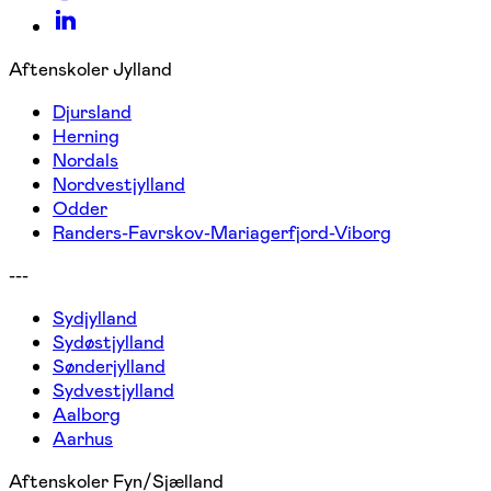
Aftenskoler Jylland
Djursland
Herning
Nordals
Nordvestjylland
Odder
Randers-Favrskov-Mariagerfjord-Viborg
---
Sydjylland
Sydøstjylland
Sønderjylland
Sydvestjylland
Aalborg
Aarhus
Aftenskoler Fyn/Sjælland