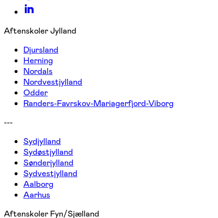
Aftenskoler Jylland
Djursland
Herning
Nordals
Nordvestjylland
Odder
Randers-Favrskov-Mariagerfjord-Viborg
---
Sydjylland
Sydøstjylland
Sønderjylland
Sydvestjylland
Aalborg
Aarhus
Aftenskoler Fyn/Sjælland