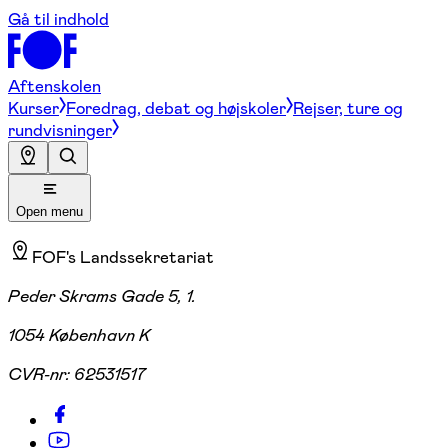
Gå til indhold
Aftenskolen
Kurser
Foredrag, debat og højskoler
Rejser, ture og
rundvisninger
Open menu
FOF's Landssekretariat
Peder Skrams Gade 5, 1.
1054 København K
CVR-nr:
62531517