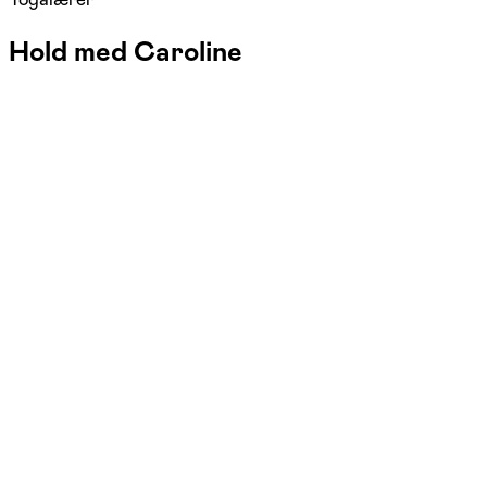
Hold med Caroline
FOF Syd- og Vestsjælland
Se hold
Blid Yoga
tors. 09:00 - 10:30
Start 03/09
Kulturhuset, Korsør
1.410,00 kr.