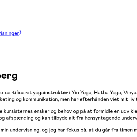
visninger
berg
e-certificeret yogainstruktør i Yin Yoga, Hatha Yoga, Viny
eting og kommunikation, men har efterhånden viet mit liv ti
 kursisternes ønsker og behov og på at formidle en udvikle
 og afspænding og kan tilbyde alt fra hensyntagende underv
min undervisning, og jeg har fokus på, at du går fra timen m