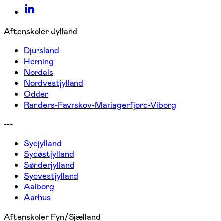
Aftenskoler Jylland
Djursland
Herning
Nordals
Nordvestjylland
Odder
Randers-Favrskov-Mariagerfjord-Viborg
---
Sydjylland
Sydøstjylland
Sønderjylland
Sydvestjylland
Aalborg
Aarhus
Aftenskoler Fyn/Sjælland