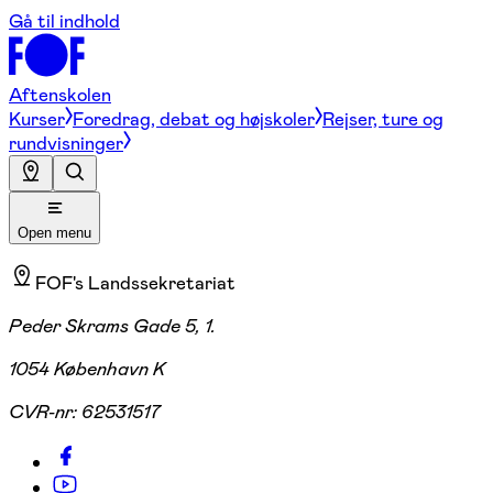
Gå til indhold
Aftenskolen
Kurser
Foredrag, debat og højskoler
Rejser, ture og
rundvisninger
Open menu
FOF's Landssekretariat
Peder Skrams Gade 5, 1.
1054 København K
CVR-nr:
62531517