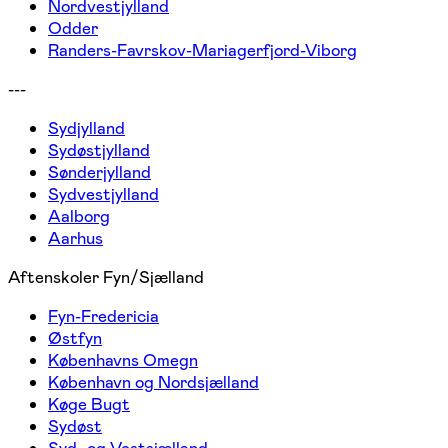
Nordvestjylland
Odder
Randers-Favrskov-Mariagerfjord-Viborg
---
Sydjylland
Sydøstjylland
Sønderjylland
Sydvestjylland
Aalborg
Aarhus
Aftenskoler Fyn/Sjælland
Fyn-Fredericia
Østfyn
Københavns Omegn
København og Nordsjælland
Køge Bugt
Sydøst