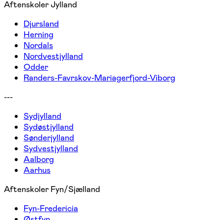
Aftenskoler Jylland
Djursland
Herning
Nordals
Nordvestjylland
Odder
Randers-Favrskov-Mariagerfjord-Viborg
---
Sydjylland
Sydøstjylland
Sønderjylland
Sydvestjylland
Aalborg
Aarhus
Aftenskoler Fyn/Sjælland
Fyn-Fredericia
Østfyn