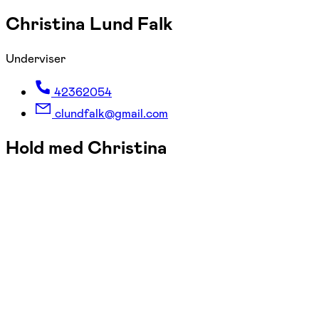
Christina Lund Falk
Underviser
42362054
clundfalk@gmail.com
Hold med Christina
FOF Nordvestjylland
Se hold
Hjemmepasser svømning - Vinderup