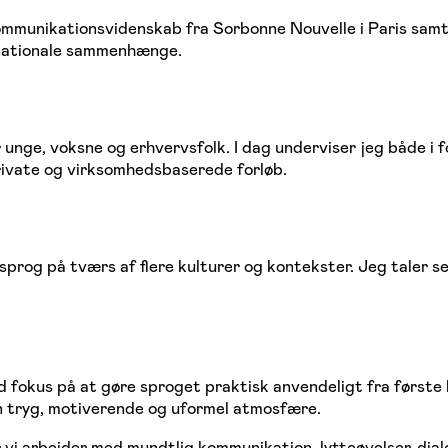
mmunikationsvidenskab fra Sorbonne Nouvelle i Paris samt T
rnationale sammenhænge.
unge, voksne og erhvervsfolk. I dag underviser jeg både i 
ivate og virksomhedsbaserede forløb.
rog på tværs af flere kulturer og kontekster. Jeg taler sel
fokus på at gøre sproget praktisk anvendeligt fra første l
en tryg, motiverende og uformel atmosfære.
or vi arbejder med mundtlig kommunikation, lytteøvelser, 