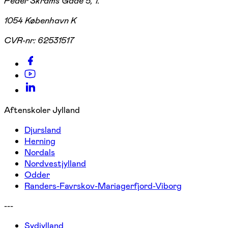
Peder Skrams Gade 5, 1.
1054 København K
CVR-nr:
62531517
Aftenskoler Jylland
Djursland
Herning
Nordals
Nordvestjylland
Odder
Randers-Favrskov-Mariagerfjord-Viborg
---
Sydjylland