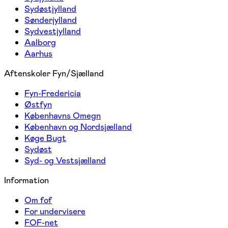
Sydøstjylland
Sønderjylland
Sydvestjylland
Aalborg
Aarhus
Aftenskoler Fyn/Sjælland
Fyn-Fredericia
Østfyn
Københavns Omegn
København og Nordsjælland
Køge Bugt
Sydøst
Syd- og Vestsjælland
Information
Om fof
For undervisere
FOF-net