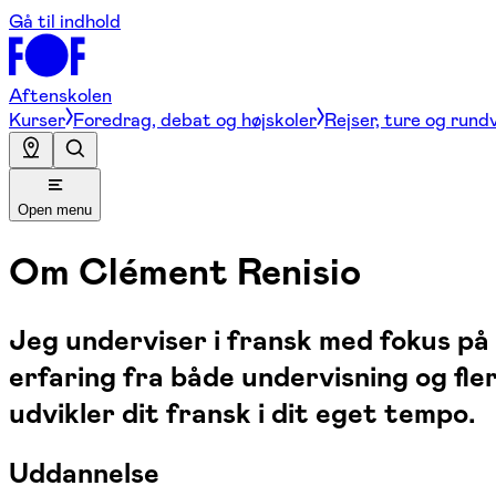
Gå til indhold
Aftenskolen
Kurser
Foredrag, debat og højskoler
Rejser, ture og rund
Open menu
Om
Clément Renisio
Jeg underviser i fransk med fokus på
erfaring fra både undervisning og fl
udvikler dit fransk i dit eget tempo.
Uddannelse