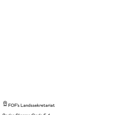
FOF København og Nordsjælland
Se hold
Fransk – begyndere – online
ons. 17:00 - 18:40
Start 23/09
1.920,00 kr.
FOF's Landssekretariat