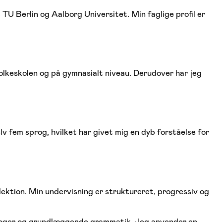
U Berlin og Aalborg Universitet. Min faglige profil er
folkeskolen og på gymnasialt niveau. Derudover har jeg
v fem sprog, hvilket har givet mig en dyb forståelse for
ektion. Min undervisning er struktureret, progressiv og
dialoger og grundlæggende grammatik. Jeg anvender en