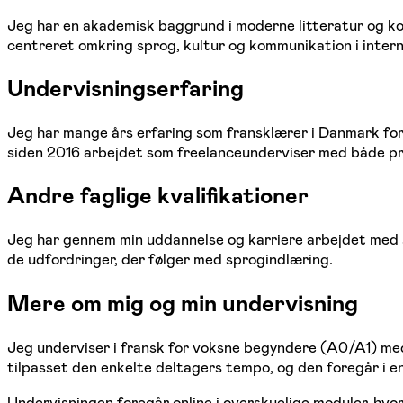
Jeg har en akademisk baggrund i moderne litteratur og ko
centreret omkring sprog, kultur og kommunikation i inte
Undervisningserfaring
Jeg har mange års erfaring som fransklærer i Danmark for 
siden 2016 arbejdet som freelanceunderviser med både pr
Andre faglige kvalifikationer
Jeg har gennem min uddannelse og karriere arbejdet med sp
de udfordringer, der følger med sprogindlæring.
Mere om mig og min undervisning
Jeg underviser i fransk for voksne begyndere (A0/A1) med 
tilpasset den enkelte deltagers tempo, og den foregår i 
Undervisningen foregår online i overskuelige moduler, hv