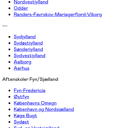
Nordvestjylland
Odder
Randers-Favrskov-Mariagerfjord-Viborg
---
Sydjylland
Sydøstjylland
Sønderjylland
Sydvestjylland
Aalborg
Aarhus
Aftenskoler Fyn/Sjælland
Fyn-Fredericia
Østfyn
Københavns Omegn
København og Nordsjælland
Køge Bugt
Sydøst