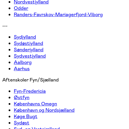
Nordvestjylland
Odder
Randers-Favrskov-Mariagerfjord-Viborg
---
Sydjylland
Sydøstjylland
Sønderjylland
Sydvestjylland
Aalborg
Aarhus
Aftenskoler Fyn/Sjælland
Fyn-Fredericia
Østfyn
Københavns Omegn
København og Nordsjælland
Køge Bugt
Sydøst