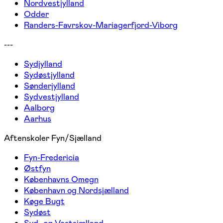
Nordvestjylland
Odder
Randers-Favrskov-Mariagerfjord-Viborg
---
Sydjylland
Sydøstjylland
Sønderjylland
Sydvestjylland
Aalborg
Aarhus
Aftenskoler Fyn/Sjælland
Fyn-Fredericia
Østfyn
Københavns Omegn
København og Nordsjælland
Køge Bugt
Sydøst