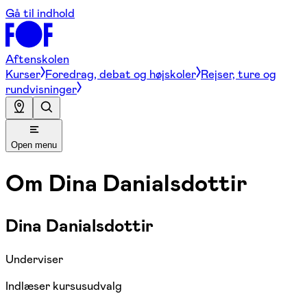
Gå til indhold
Aftenskolen
Kurser
Foredrag, debat og højskoler
Rejser, ture og
rundvisninger
Open menu
Om
Dina Danialsdottir
Dina Danialsdottir
Underviser
Indlæser kursusudvalg