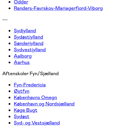
Odder
Randers-Favrskov-Mariagerfjord-Viborg
---
Sydjylland
Sydøstjylland
Sønderjylland
Sydvestjylland
Aalborg
Aarhus
Aftenskoler Fyn/Sjælland
Fyn-Fredericia
Østfyn
Københavns Omegn
København og Nordsjælland
Køge Bugt
Sydøst
Syd- og Vestsjælland