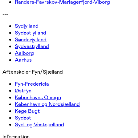
Randers-Favrskov-Mariagerfjord-Viborg
---
Sydjylland
Sydøstjylland
Sønderjylland
Sydvestjylland
Aalborg
Aarhus
Aftenskoler Fyn/Sjælland
Fyn-Fredericia
Østfyn
Københavns Omegn
København og Nordsjælland
Køge Bugt
Sydøst
Syd- og Vestsjælland
Information