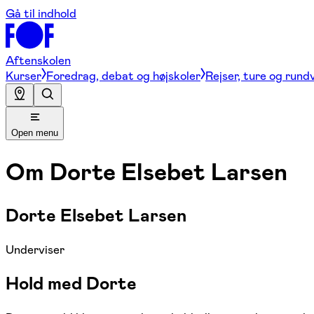
Gå til indhold
Aftenskolen
Kurser
Foredrag, debat og højskoler
Rejser, ture og rund
Open menu
Om
Dorte Elsebet Larsen
Dorte Elsebet Larsen
Underviser
Hold med Dorte