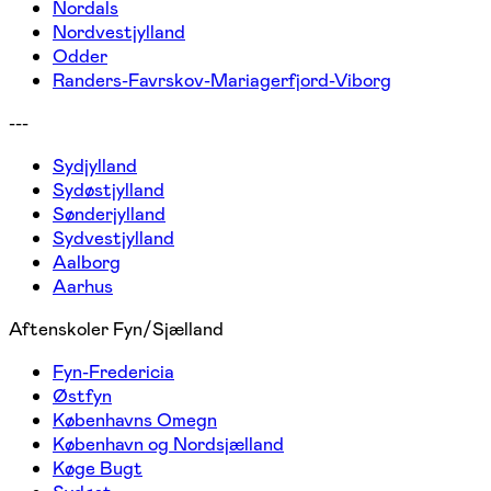
Nordals
Nordvestjylland
Odder
Randers-Favrskov-Mariagerfjord-Viborg
---
Sydjylland
Sydøstjylland
Sønderjylland
Sydvestjylland
Aalborg
Aarhus
Aftenskoler Fyn/Sjælland
Fyn-Fredericia
Østfyn
Københavns Omegn
København og Nordsjælland
Køge Bugt