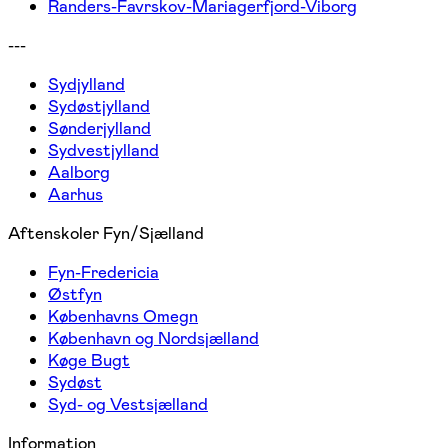
Randers-Favrskov-Mariagerfjord-Viborg
---
Sydjylland
Sydøstjylland
Sønderjylland
Sydvestjylland
Aalborg
Aarhus
Aftenskoler Fyn/Sjælland
Fyn-Fredericia
Østfyn
Københavns Omegn
København og Nordsjælland
Køge Bugt
Sydøst
Syd- og Vestsjælland
Information