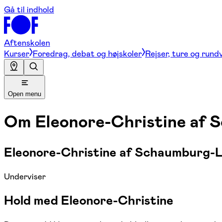
Gå til indhold
Aftenskolen
Kurser
Foredrag, debat og højskoler
Rejser, ture og rund
Open menu
Om
Eleonore-Christine af
Eleonore-Christine af Schaumburg-
Underviser
Hold med Eleonore-Christine