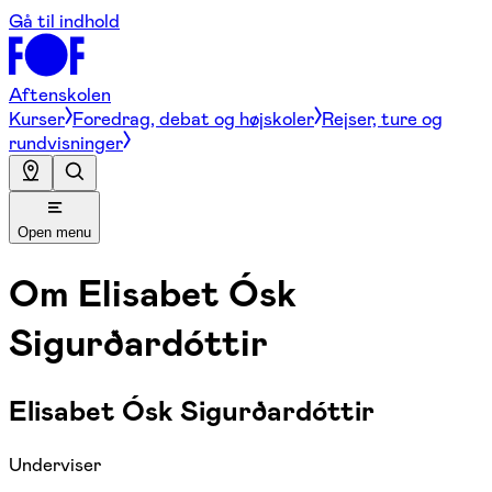
Gå til indhold
Aftenskolen
Kurser
Foredrag, debat og højskoler
Rejser, ture og
rundvisninger
Open menu
Om
Elisabet Ósk
Sigurðardóttir
Elisabet Ósk Sigurðardóttir
Underviser