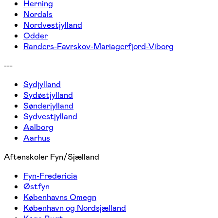
Herning
Nordals
Nordvestjylland
Odder
Randers-Favrskov-Mariagerfjord-Viborg
---
Sydjylland
Sydøstjylland
Sønderjylland
Sydvestjylland
Aalborg
Aarhus
Aftenskoler Fyn/Sjælland
Fyn-Fredericia
Østfyn
Københavns Omegn
København og Nordsjælland