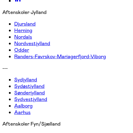
Aftenskoler Jylland
Djursland
Herning
Nordals
Nordvestjylland
Odder
Randers-Favrskov-Mariagerfjord-Viborg
---
Sydjylland
Sydøstjylland
Sønderjylland
Sydvestjylland
Aalborg
Aarhus
Aftenskoler Fyn/Sjælland