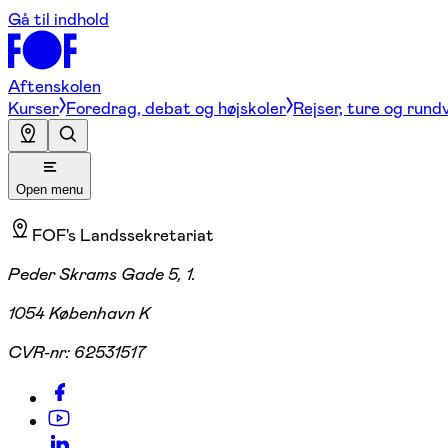
Gå til indhold
Aftenskolen
Kurser
Foredrag, debat og højskoler
Rejser, ture og rund
Open menu
FOF's Landssekretariat
Peder Skrams Gade 5, 1.
1054 København K
CVR-nr:
62531517