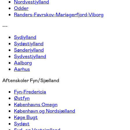
Nordvestjylland
Odder
Randers-Favrskov-Mariagerfjord-Viborg
---
Sydjylland
Sydøstjylland
Sønderjylland
Sydvestjylland
Aalborg
Aarhus
Aftenskoler Fyn/Sjælland
Fyn-Fredericia
Østfyn
Københavns Omegn
København og Nordsjælland
Køge Bugt
Sydøst