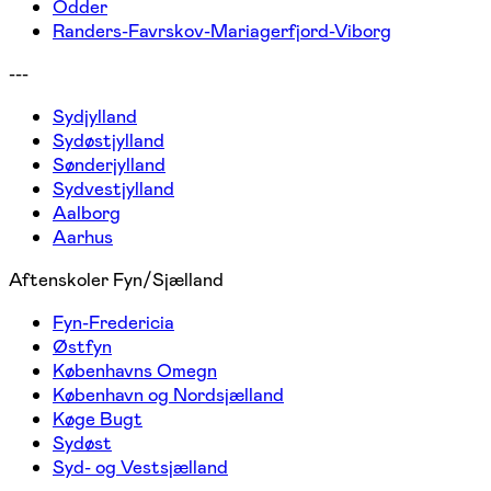
Odder
Randers-Favrskov-Mariagerfjord-Viborg
---
Sydjylland
Sydøstjylland
Sønderjylland
Sydvestjylland
Aalborg
Aarhus
Aftenskoler Fyn/Sjælland
Fyn-Fredericia
Østfyn
Københavns Omegn
København og Nordsjælland
Køge Bugt
Sydøst
Syd- og Vestsjælland