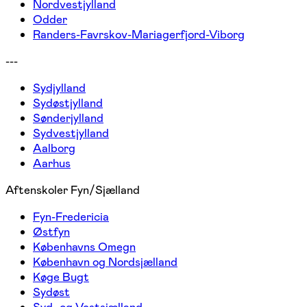
Nordvestjylland
Odder
Randers-Favrskov-Mariagerfjord-Viborg
---
Sydjylland
Sydøstjylland
Sønderjylland
Sydvestjylland
Aalborg
Aarhus
Aftenskoler Fyn/Sjælland
Fyn-Fredericia
Østfyn
Københavns Omegn
København og Nordsjælland
Køge Bugt
Sydøst