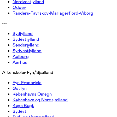
Nordvestjylland
Odder
Randers-Favrskov-Mariagerfjord-Viborg
---
Sydjylland
Sydøstjylland
Sønderjylland
Sydvestjylland
Aalborg
Aarhus
Aftenskoler Fyn/Sjælland
Fyn-Fredericia
Østfyn
Københavns Omegn
København og Nordsjælland
Køge Bugt
Sydøst