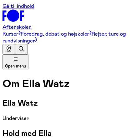
Gå til indhold
Aftenskolen
Kurser
Foredrag, debat og højskoler
Rejser, ture og
rundvisninger
Open menu
Om
Ella Watz
Ella Watz
Underviser
Hold med Ella