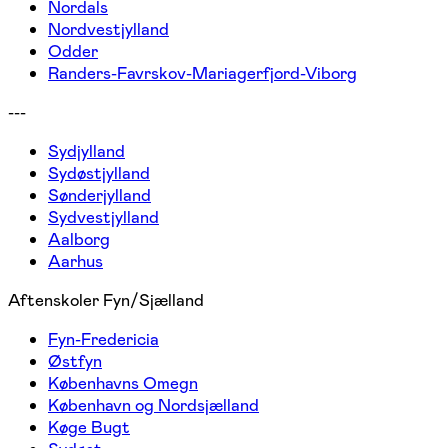
Nordals
Nordvestjylland
Odder
Randers-Favrskov-Mariagerfjord-Viborg
---
Sydjylland
Sydøstjylland
Sønderjylland
Sydvestjylland
Aalborg
Aarhus
Aftenskoler Fyn/Sjælland
Fyn-Fredericia
Østfyn
Københavns Omegn
København og Nordsjælland
Køge Bugt