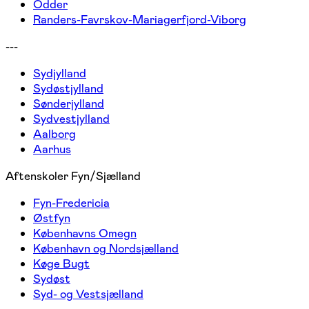
Odder
Randers-Favrskov-Mariagerfjord-Viborg
---
Sydjylland
Sydøstjylland
Sønderjylland
Sydvestjylland
Aalborg
Aarhus
Aftenskoler Fyn/Sjælland
Fyn-Fredericia
Østfyn
Københavns Omegn
København og Nordsjælland
Køge Bugt
Sydøst
Syd- og Vestsjælland