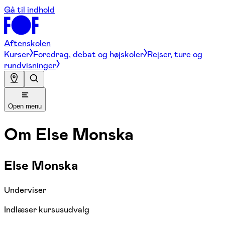
Gå til indhold
Aftenskolen
Kurser
Foredrag, debat og højskoler
Rejser, ture og
rundvisninger
Open menu
Om
Else Monska
Else Monska
Underviser
Indlæser kursusudvalg