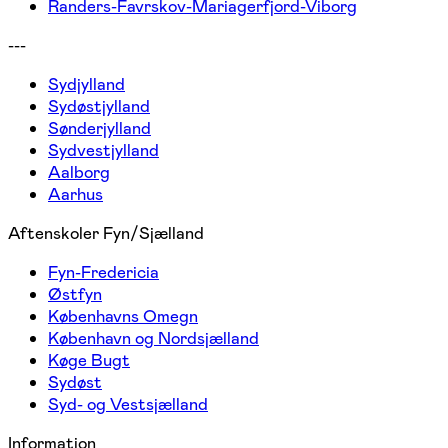
Randers-Favrskov-Mariagerfjord-Viborg
---
Sydjylland
Sydøstjylland
Sønderjylland
Sydvestjylland
Aalborg
Aarhus
Aftenskoler Fyn/Sjælland
Fyn-Fredericia
Østfyn
Københavns Omegn
København og Nordsjælland
Køge Bugt
Sydøst
Syd- og Vestsjælland
Information