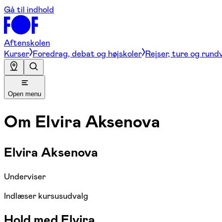
Gå til indhold
Aftenskolen
Kurser
Foredrag, debat og højskoler
Rejser, ture og rund
Open menu
Om
Elvira Aksenova
Elvira Aksenova
Underviser
Indlæser kursusudvalg
Hold med Elvira