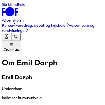
Gå til indhold
Aftenskolen
Kurser
Foredrag, debat og højskoler
Rejser, ture og
rundvisninger
Open menu
Om
Emil Dorph
Emil Dorph
Underviser
Indlæser kursusudvalg