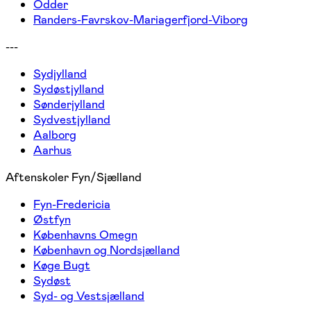
Odder
Randers-Favrskov-Mariagerfjord-Viborg
---
Sydjylland
Sydøstjylland
Sønderjylland
Sydvestjylland
Aalborg
Aarhus
Aftenskoler Fyn/Sjælland
Fyn-Fredericia
Østfyn
Københavns Omegn
København og Nordsjælland
Køge Bugt
Sydøst
Syd- og Vestsjælland