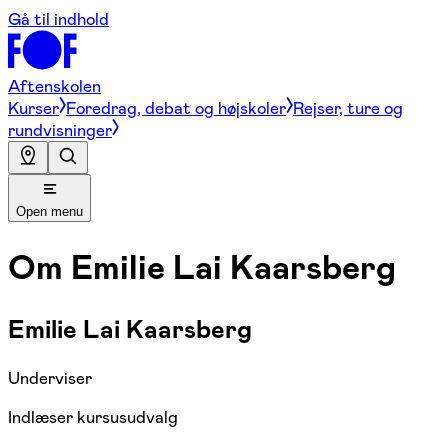
Gå til indhold
Aftenskolen
Kurser
Foredrag, debat og højskoler
Rejser, ture og
rundvisninger
Open menu
Om
Emilie Lai Kaarsberg
Emilie Lai Kaarsberg
Underviser
Indlæser kursusudvalg