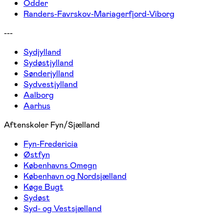
Odder
Randers-Favrskov-Mariagerfjord-Viborg
---
Sydjylland
Sydøstjylland
Sønderjylland
Sydvestjylland
Aalborg
Aarhus
Aftenskoler Fyn/Sjælland
Fyn-Fredericia
Østfyn
Københavns Omegn
København og Nordsjælland
Køge Bugt
Sydøst
Syd- og Vestsjælland