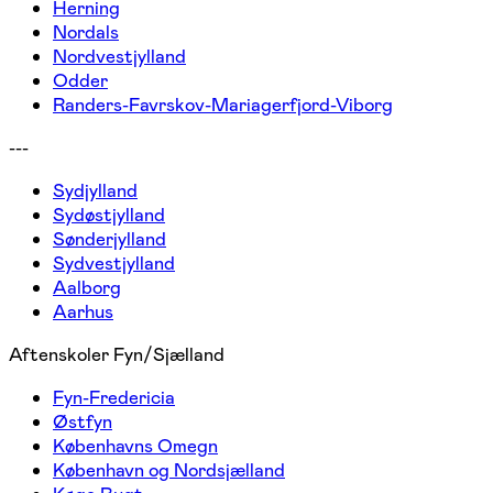
Herning
Nordals
Nordvestjylland
Odder
Randers-Favrskov-Mariagerfjord-Viborg
---
Sydjylland
Sydøstjylland
Sønderjylland
Sydvestjylland
Aalborg
Aarhus
Aftenskoler Fyn/Sjælland
Fyn-Fredericia
Østfyn
Københavns Omegn
København og Nordsjælland