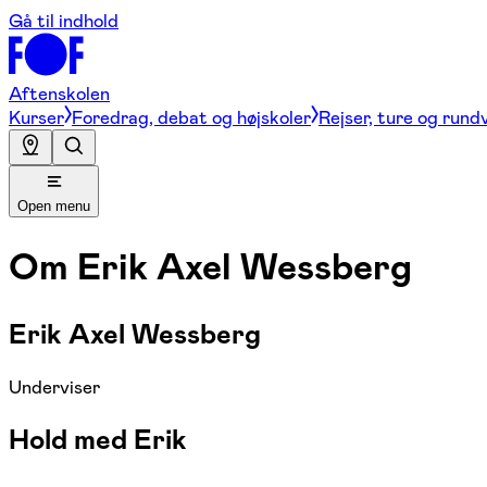
Gå til indhold
Aftenskolen
Kurser
Foredrag, debat og højskoler
Rejser, ture og rund
Open menu
Om
Erik Axel Wessberg
Erik Axel Wessberg
Underviser
Hold med Erik