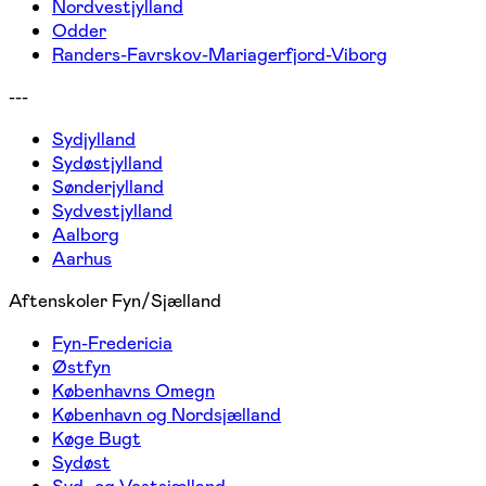
Nordvestjylland
Odder
Randers-Favrskov-Mariagerfjord-Viborg
---
Sydjylland
Sydøstjylland
Sønderjylland
Sydvestjylland
Aalborg
Aarhus
Aftenskoler Fyn/Sjælland
Fyn-Fredericia
Østfyn
Københavns Omegn
København og Nordsjælland
Køge Bugt
Sydøst