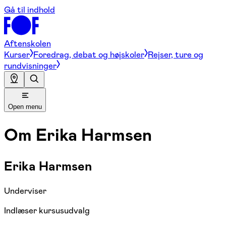
Gå til indhold
Aftenskolen
Kurser
Foredrag, debat og højskoler
Rejser, ture og
rundvisninger
Open menu
Om
Erika Harmsen
Erika Harmsen
Underviser
Indlæser kursusudvalg