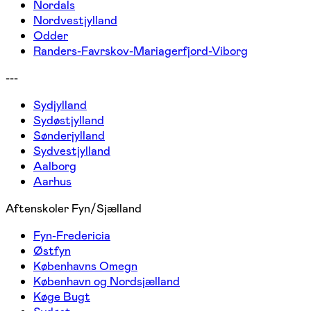
Nordals
Nordvestjylland
Odder
Randers-Favrskov-Mariagerfjord-Viborg
---
Sydjylland
Sydøstjylland
Sønderjylland
Sydvestjylland
Aalborg
Aarhus
Aftenskoler Fyn/Sjælland
Fyn-Fredericia
Østfyn
Københavns Omegn
København og Nordsjælland
Køge Bugt