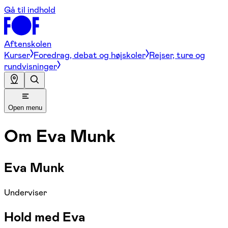
Gå til indhold
Aftenskolen
Kurser
Foredrag, debat og højskoler
Rejser, ture og
rundvisninger
Open menu
Om
Eva Munk
Eva Munk
Underviser
Hold med Eva