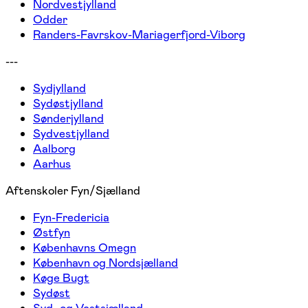
Nordvestjylland
Odder
Randers-Favrskov-Mariagerfjord-Viborg
---
Sydjylland
Sydøstjylland
Sønderjylland
Sydvestjylland
Aalborg
Aarhus
Aftenskoler Fyn/Sjælland
Fyn-Fredericia
Østfyn
Københavns Omegn
København og Nordsjælland
Køge Bugt
Sydøst