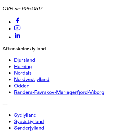
CVR-nr:
62531517
Aftenskoler Jylland
Djursland
Herning
Nordals
Nordvestjylland
Odder
Randers-Favrskov-Mariagerfjord-Viborg
---
Sydjylland
Sydøstjylland
Sønderjylland