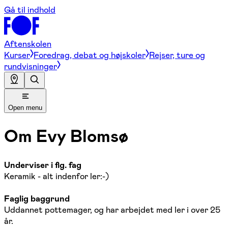
Gå til indhold
Aftenskolen
Kurser
Foredrag, debat og højskoler
Rejser, ture og
rundvisninger
Open menu
Om
Evy Blomsø
Underviser i flg. fag
Keramik - alt indenfor ler:-)
Faglig baggrund
Uddannet pottemager, og har arbejdet med ler i over 25
år.