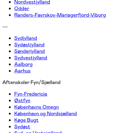
Nordvestjylland
Odder
Randers-Favrskov-Mariagerfjord-Viborg
---
Sydjylland
Sydøstjylland
Sønderjylland
Sydvestjylland
Aalborg
Aarhus
Aftenskoler Fyn/Sjælland
Fyn-Fredericia
Østfyn
Københavns Omegn
København og Nordsjælland
Køge Bugt
Sydøst